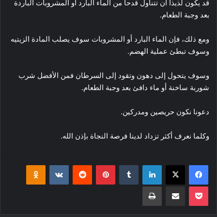
قد يكون لذيذاً أن تتناول قدحا من الماء البارد أو المشروبات الباردة
بعد وجبة الطعام.
ومع ذلك، فإن الماء البارد أو المشروبات سوف يصلب المادة الزيتيه
وسوف تبطئ عملية الهضم.
وسوف يتحول إلى دهون وتقود إلى السرطان فمن الأفضل شرب
شوربة ساخنة أو ماء دافئ بعد وجبة الطعام.
دعونا نكون حريصين ومدركين.
وكلما نعرف أكثر تزداد لدينا فرصة النجاة بإذن الله.
فيسبوك
‫X
لينكدإن
بينتيريست
klassniki
‫Pocket
مشاركة عبر البريد
طباعة