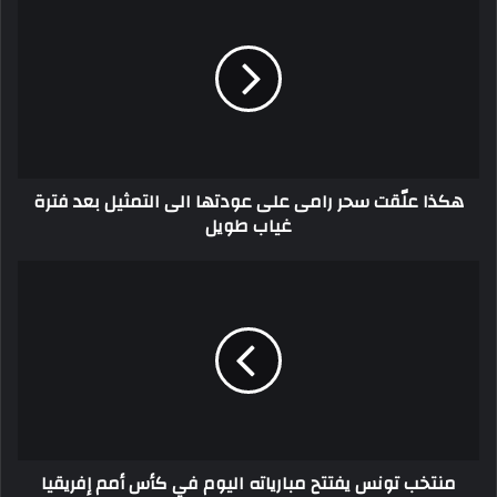
علّقت
سحر
رامى
على
عودتها
الى
التمثيل
بعد
هكذا علّقت سحر رامى على عودتها الى التمثيل بعد فترة
فترة
غياب طويل
غياب
طويل
منتخب
تونس
يفتتح
مبارياته
اليوم
في
كأس
أمم
إفريقيا
منتخب تونس يفتتح مبارياته اليوم في كأس أمم إفريقيا
أمام