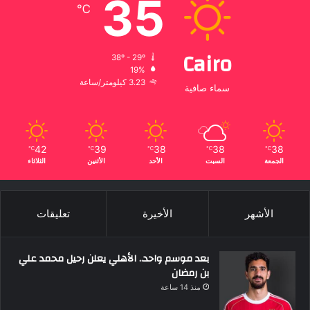
35
℃
Cairo
38º - 29º
19%
3.23 كيلومتر/ساعة
سماء صافية
42
39
38
38
38
℃
℃
℃
℃
℃
الجمعة
السبت
الأحد
الأثنين
الثلاثاء
الأشهر
الأخيرة
تعليقات
بعد موسم واحد.. الأهلي يعلن رحيل محمد علي
بن رمضان
منذ 14 ساعة