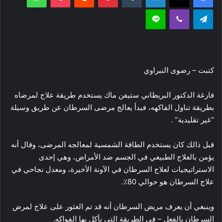
تيلقرام
ڤايبر
لاين
كتبت – رضوى النبراوي
فارغة الدكتور البريطاني ستيفن ماك يستخدم طريقة علاج لمرضاه
بطريقة تناول الفاكهه، فبدأ يعالج مرضى السرطان عن طريق وسيلة
“غير تقليدية” .
قبل ذالك كان يستخدم الطاقة الشمسية لمعالجه المرضى، وقال أنه
يؤمن بالعلاج الطبيعي في الجسم ضد الأمراض، وهي إحدى
الاستراتيجيات لعلاج السرطان في الآونة الأخيرة، ومعدل نجاحي في
علاج السرطان هو حوالي 80٪.
وينبغي أن يعرف مريض السرطان أنه قد تم العثور على علاج لمرض
السرطان بالفعل – في الطريقة التي نأكل بها الفواكه.