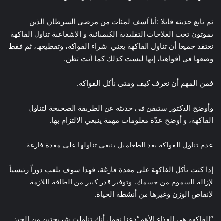
ثم تابع حديثه قائلا :أنا آسف لمئات من مرضى السرطان الذين
يموتون تحت العلاجات التقليدية الكيميائية و الاشعاعية تناول الفاكهة
نعتقد جميعا أن تناول الفاكهة يعني: شراء الفواكه، وتقطيعها، ثم فقط
وضعها في أفواهنا، إنها ليست كذلك كما أنت تظن.
فمن المهم أن نعرف كيف ومتى نأكل الفواكه.
وأوضح الدكتور ستيفن في حديثه عن الطريقة الصحيحة لتناول
الفاكهة، و أوضح عدّة معلومات مهمة ينبغي الالتزام بها.
عدم تناول الفواكه بعد الطعامبل ينبغي تناولها على معدة فارغة.
إذا كنت تأكل الفاكهة على معدة فارغة، فهذا سوف يلعب دوراً رئيسياً
لإزالة السموم من جسمك، وتوفير قدر كبير من الطاقة اللازمة
لإنقاص الوزن وغيرها من أنشطة الحياة.
“الفاكهه هي الغذاء الأهم”‏دعنا نقول أنك تناولت شريحتين من الخبز