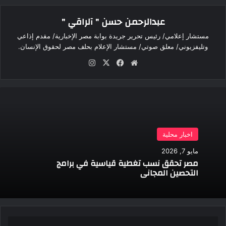
عبدالرحمن حسن " آلراقي "
مستشار إعلامي/ رئيس تحرير جريدة بوابة مصر الإخبارية/ مقدم إذاعي
وتليفزيوني/ معلق صوتي/ مستشار الإعلام بحلف مصر لحقوق الإنسان.
موقع
‫X
فيسبوك
انستقرام
الويب
اخبار محلية
مايو 7, 2026
مصر تحقق نسب تغطية قياسية في برامج
التحصين المجاني
هكذا