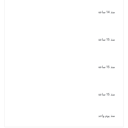
الأسمر أحد أبرز نجوم الأغنية الشعبية
فى مصر والوطن العربى
منذ 14 ساعة
الذكرى الخامسة لرحيل دلال عبد
العزيز فنانة جميلة دخلت القلوب
بطيبتها وبساطتها
منذ 15 ساعة
سقوط 6 عناصر جنائية لقيامهم بغسل
250 مليون جنيه من حصيلة الإتجار
بالمخدرات
منذ 15 ساعة
لزيادة المشاهدات وتحقيق أرباح القبض
على صانعة محتوى فى بتهمة نشر
مقاطع خادشة للحياء فى الإسكندرية
منذ 15 ساعة
بعد موسم واحد.. الأهلي يعلن رحيل
محمد علي بن رمضان
منذ يوم واحد