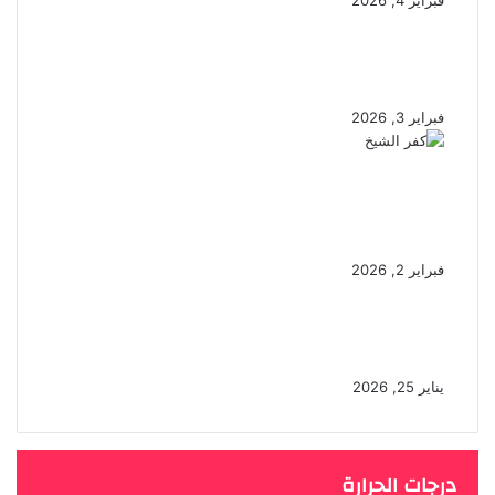
فبراير 4, 2026
الأخبار
الكاذبة
كلُّ كريمٍ بما قدَّم يُكرَم… هل الكرم
فطرة أم إرث؟
فبراير 3, 2026
“مستقبلنا كفر الشيخ” يزرع الإبداع
في قلوب الأطفال النسخة الـ16
تجمع أكثر من 1000 طفل بدسوق
فبراير 2, 2026
حائل تودّع ضيفها في زيارة جسّدت
الحِمّة الوطنية وأصالة المضايف
يناير 25, 2026
درجات الحرارة