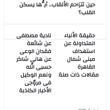
حين تتزاحم الألقاب.. أيُّها يسكن
القلب؟
حقيقة الأنباء
نادية مصطفى
حقيقة
نادية
الأنباء
مصطفى
المتداولة عن
عن شائعة
المتداولة
عن
استهداف
فقدان الوعى
عن
شائعة
استهداف
فقدان
مبنى شمال
عن هانى شاكر
مبنى
الوعى
القاهرة
حسبى الله
شمال
عن
القاهرة
هانى
مقالات ذات صلة
ونعم الوكيل
شاكر
فى مروّجى
حسبى
المواطنة.. حين
الله
الأخبار الكاذبة
ونعم
يكون الوطن هو
الوكيل
الهوية
فى
مروّجى