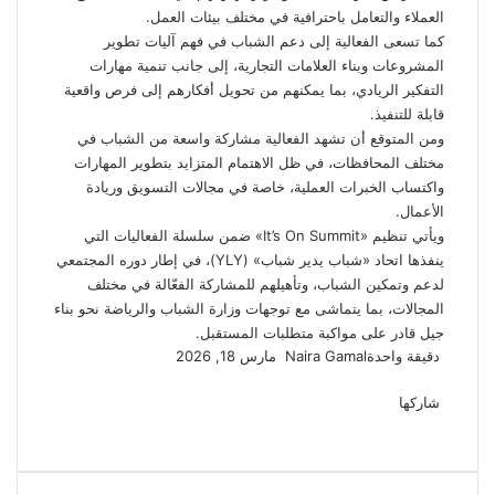
العملاء والتعامل باحترافية في مختلف بيئات العمل.
كما تسعى الفعالية إلى دعم الشباب في فهم آليات تطوير
المشروعات وبناء العلامات التجارية، إلى جانب تنمية مهارات
التفكير الريادي، بما يمكنهم من تحويل أفكارهم إلى فرص واقعية
قابلة للتنفيذ.
ومن المتوقع أن تشهد الفعالية مشاركة واسعة من الشباب في
مختلف المحافظات، في ظل الاهتمام المتزايد بتطوير المهارات
واكتساب الخبرات العملية، خاصة في مجالات التسويق وريادة
الأعمال.
ويأتي تنظيم «It’s On Summit» ضمن سلسلة الفعاليات التي
ينفذها اتحاد «شباب يدير شباب» (YLY)، في إطار دوره المجتمعي
لدعم وتمكين الشباب، وتأهيلهم للمشاركة الفعّالة في مختلف
المجالات، بما يتماشى مع توجهات وزارة الشباب والرياضة نحو بناء
جيل قادر على مواكبة متطلبات المستقبل.
أرسل
دقيقة واحدة
Naira Gamal
مارس 18, 2026
‫X
فيسبوك
لينكدإن
لاين
ڤايبر
‫Pocket
واتساب
تيلقرام
بينتيريست
بريدا
إلكترونيا
شاركها
‫X
فيسبوك
لينكدإن
طباعة
بينتيريست
‫Pocket
مشاركة
Odnoklassniki
عبر
البريد