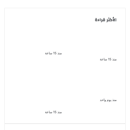
الأكثر قراءة
سقوط 6 عناصر جنائية
الذكرى الخامسة لرحيل دلال
لقيامهم بغسل 250 مليون
عبد العزيز فنانة جميلة دخلت
جنيه من حصيلة الإتجار
القلوب بطيبتها وبساطتها
بالمخدرات
منذ 15 ساعة
منذ 15 ساعة
بعد موسم واحد.. الأهلي
لزيادة المشاهدات وتحقيق
يعلن رحيل محمد علي بن
أرباح القبض على صانعة
رمضان
محتوى فى بتهمة نشر
مقاطع خادشة للحياء فى
منذ يوم واحد
الإسكندرية
منذ 15 ساعة