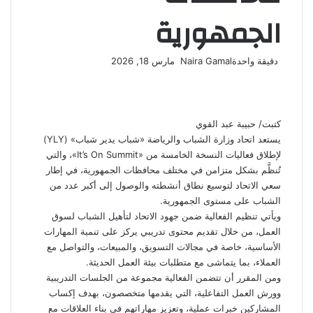
الجمهورية
أرسل
دقيقة واحدة
Naira Gamal
مارس 18, 2026
‫X
فيسبوك
لينكدإن
لاين
ڤايبر
‫Pocket
واتساب
تيلقرام
بينتيريست
بريدا
إلكترونيا
كتبت/ حبيبة عبد القوي
يستعد اتحاد وزارة الشباب والرياضة «شباب يدير شباب» (YLY)
لإطلاق فعاليات النسخة الخامسة من «It’s On Summit»، والتي
تُنظَّم بشكل متزامن في مختلف محافظات الجمهورية، في إطار
سعي الاتحاد لتوسيع نطاق أنشطته والوصول إلى أكبر عدد من
الشباب على مستوى الجمهورية.
ويأتي تنظيم الفعالية ضمن جهود الاتحاد لتأهيل الشباب لسوق
العمل، من خلال تقديم محتوى تدريبي يركز على تنمية المهارات
الأساسية، خاصة في مجالات التسويق، والمبيعات، والتواصل مع
العملاء، بما يتماشى مع متطلبات بيئة العمل الحديثة.
ومن المقرر أن تتضمن الفعالية مجموعة من الجلسات التدريبية
وورش العمل التفاعلية، التي يقدمها متخصصون، بهدف إكساب
المشاركين خبرات عملية، وتعزيز مهاراتهم في بناء العلاقات مع