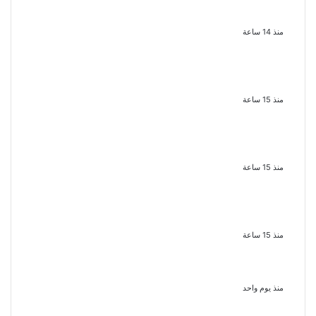
الأسمر أحد أبرز نجوم الأغنية الشعبية
فى مصر والوطن العربى
منذ 14 ساعة
الذكرى الخامسة لرحيل دلال عبد
العزيز فنانة جميلة دخلت القلوب
بطيبتها وبساطتها
منذ 15 ساعة
سقوط 6 عناصر جنائية لقيامهم بغسل
250 مليون جنيه من حصيلة الإتجار
بالمخدرات
منذ 15 ساعة
لزيادة المشاهدات وتحقيق أرباح القبض
على صانعة محتوى فى بتهمة نشر
مقاطع خادشة للحياء فى الإسكندرية
منذ 15 ساعة
بعد موسم واحد.. الأهلي يعلن رحيل
محمد علي بن رمضان
منذ يوم واحد
الذكرى الـ 15 لرحيل المطرب حسن