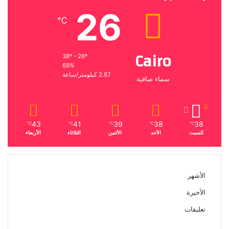
26
℃
Cairo
38º - 26º
69%
2.87 كيلومتر/ساعة
سماء صافية
43
41
39
38
38
℃
℃
℃
℃
℃
السبت
الأحد
الأثنين
الثلاثاء
الأربعاء
الأشهر
الأخيرة
تعليقات
الذكرى الـ 15 لرحيل المطرب حسن