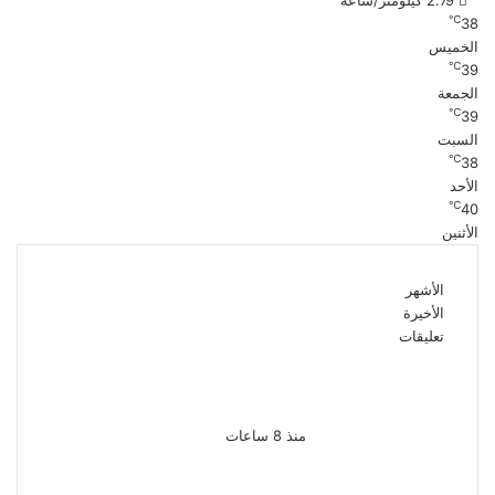
2.79 كيلومتر/ساعة
℃
38
الخميس
℃
39
الجمعة
℃
39
السبت
℃
38
الأحد
℃
40
الأثنين
الأشهر
الأخيرة
تعليقات
بعد 38 عاماً نادية مصطفى
تكتشف سرقة أغنيتى جانا
وسلامات مكنتش أعرف
منذ 8 ساعات
بسبب الخلافات الأسرية ضبط
شاب لاتهامه بقتل والده