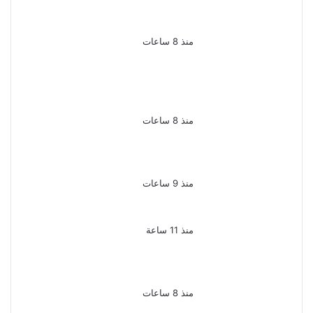
وإصابة والدته وشقيقه في
الإسكندرية
منذ 8 ساعات
إحالة أوراق المذيعة سارة
خليفة و12 متهمًا آخرين إلى
المفتى فى قضية المخدرات
الكبرى
منذ 8 ساعات
ضبط 3 أفدنة مزروعة مخدرات
بقيمة 1.4 مليار جنيه فى
الإسماعيلية
منذ 9 ساعات
ضبط 7 متهمين بتهمة حجب
السجائر المهربة تمهيدًا لبيعها
منذ 11 ساعة
بعد 38 عاماً نادية مصطفى
تكتشف سرقة أغنيتى جانا
وسلامات مكنتش أعرف
منذ 8 ساعات
بسبب الخلافات الأسرية ضبط