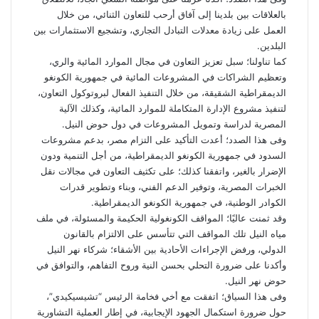
بالعلاقات بين بلدينا إلى آفاق أرحب للتعاون الثنائي، من خلال
العمل على زيادة معدلات التبادل التجاري، وتشجيع الاستثمارات بين
البلدين.
كما تناولنا؛ سبل تعزيز التعاون في مجال الموارد المائية والري،
وتعظيم الشراكات في المشروعات المائية في جمهورية الكونغو
الديمقراطية الشقيقة، من خلال التنفيذ الفعال لبروتوكول التعاون،
لتنفيذ مشروع الإدارة المتكاملة للموارد المائية، وكذلك الآلية
المصرية لدراسة وتمويل المشروعات في دول حوض النيل.
وفى هذا الصدد؛ أعدت التأكيد على التزام مصر، بدعم مشروعات
السدود في جمهورية الكونغو الديمقراطية، من أجل التنمية ودون
الإضرار بالغير، واتفقنا كذلك؛ على تكثيف التعاون في مجالات نقل
الخبرات المصرية، وتوفير الدعم الفني، وبناء وتطوير قدرات
الكوادر الوطنية، في جمهورية الكونغو الديمقراطية.
وقد ثمنت عاليًا؛ المواقف الكونغولية الحكيمة والمسئولة، في ملف
مياه النيل تلك المواقف التي تتأسس على الالتزام بالقانون
الدولي، ورفض الإجراءات الأحادية بين الأشقاء؛ شركاء نهر النيل
وأكدنا على ضرورة التحلي بحسن النية وروح التفاهم، والتوافق في
حوض نهر النيل.
وفى هذا السياق؛ اتفقت مع أخي فخامة الرئيس “تشيسيكيدي”،
حول ضرورة استكمال الجهود الإيجابية، في إطار العملية التشاورية