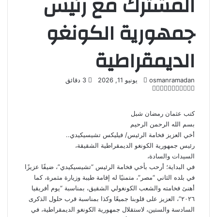
المشترك مع رئيس
جمهورية الكونغو
الديمقراطية
أرسل
osmanramadan
يونيو 11, 2026
3 دقائق
‫X
لاين
ڤايبر
تيلقرام
لينكدإن
واتساب
‫Pocket
بريدا
فيسبوك
بينتيريست
إلكترونيا
كتب عثمان رمضان شبل
بسم الله الرحمن الرحيم
أخي العزيز فخامة الرئيس/ فيليكس تشيسيكيدي..
رئيس جمهورية الكونغو الديمقراطية الشقيقة،
السيدات والسادة،
في البداية؛ أرحب بأخي فخامة الرئيس “تشيسيكيدي”، ضيفًا عزيزًا
في بلده الثاني “مصر”، متمنيًا له إقامة طيبة وزيارة مثمرة، كما
أهنئ فخامته والشعب الكونغولي الشقيق، بمناسبة “يوم أفريقيا
٢٠٢٦”، العزيز على قلوبنا جميعًا وكذا بمناسبة قرب حلول الذكرى
السادسة والستين، لاستقلال جمهورية الكونغو الديمقراطية، في