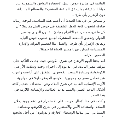
القائمة في مبادرة حوض النيل، لاستعادة التوافق والشمولية بين
دولنا الشقيقة، بما يحقق المنفعة المشتركة والمصالح المتبادلة،
دون الإضرار بأي طرف.
واسمحوا لي في هذا الصدد؛ أن أغتنم هذه المناسبة، لتوجيه رسالة
صادقة لشعوب كافة الدول الشقيقة في حوض النيل مفادها؛ “أن
كل ما تريده مصر، هو الالتزام بمبادئ القانون الدولي وحسن
الجوار، وتحقيق المنفعة المشتركة لجميع شعوب حوض النيل،
وتفادي الإضرار بأي طرف، والعمل معًا لتعظيم الفوائد والإدارة
المستدامة لموارد نهرنا مصدر الحياة لنا جميعًا”.
الحضور الكرام،
لقد بحثنا اليوم الأوضاع في شرق الكونغو، حيث جددت التأكيد على
موقف مصر الثابت، في الدعوة إلى احترام وحدة وسلامة الأراضي
الكونغولية، وسيادة الشعب الكونغولي الشقيق على أراضيه وعبرت
عن تضامن مصر مع جمهورية الكونغو الديمقراطية؛ في مواجهة
الأزمة الإنسانية الحالية في شرق البلاد، وعن استعدادنا لتقديم كافة
أشكال الدعم الطبي والمساعدات الغذائية، والإنسانية اللازمة في
هذا الصدد.
وأكدت في هذا الإطار؛ حرصنا على الاستمرار في دعم جهود إحلال
السلام، واستعادة الأمن والاستقرار في شرق الكونغو، ومساندة
المساعي التي يبذلها الوسطاء الأفارقة والدوليون؛ من أجل تشجيع