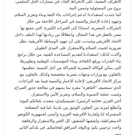
الأطراف المعنية، على الانخراط الجاد، في مسارات الحل السلمي،
بروح من المسئولية وحسن النية.
كما جددت استعدادنا؛ لدعم إجراءات بناء الثقة وبناء وتعزيز السلام،
وجهود إعادة الإعمار والتنمية في المراحل اللاحقة من خلال
الشركات المصرية، استنادًا إلى الخبرات الكبيرة؛ التي تتمتع بها
مصر بالفعل في هذا المجال، وانطلاقًا من ريادتها لهذا الملف داخل
الاتحاد الأفريقي وشددت على أن جهود الوساطة الأفريقية، تظل
ضرورية لتثبيت السلام والاستقرار على المدى الطويل.
وأكدت كذلك؛ استعدادنا لتقديم المساعدة الفنية، من خلال برامج
بناء القدرات ورفع الكفاءة، وبناء المؤسسات الوطنية وتطويرها،
التي يمكن للوكالة المصرية للشراكة من أجل التنمية، تنظيمها
بالتعاون مع وزارات وجهات مصرية متخصصة وكذلك بالتعاون مع
مركز الاتحاد الأفريقي؛ لإعادة الإعمار والتنمية فيما بعد النزاعات،
الذي تستضيف “القاهرة” مقره بما يسهم في معالجة جذور الصراع،
وتثبيت عملية التسوية والسلام، وتعزيز الأمن والاستقرار.
أخي العزيز، فخامة الرئيس/ تشيسيكيدي، سعدت بلقائكم اليوم؛
وأتطلع لمزيد من التعاون الوثيق بين بلدينا، لما فيه المصلحة
المشتركة لنا ولقارتنا الأفريقية العزيزة وأتمنى لجمهورية الكونغو
الديمقراطية، ولشعبها الشقيق، كل الخير والاستقرار والرفاهية
وأجدد ترحيبي بكم؛ وبالوفد المرافق لفخامتكم، في بلدكم الثاني
مصر.