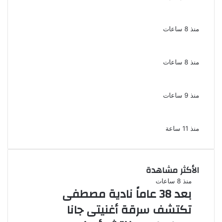
بسبب الخلافات الأسرية ضبط شاب لاتهامه بقتل
والده وإصابة والدته وشقيقه في الإسكندرية
منذ 8 ساعات
إحالة أوراق المذيعة سارة خليفة و12 متهمًا
آخرين إلى المفتى فى قضية المخدرات الكبرى
منذ 8 ساعات
ضبط 3 أفدنة مزروعة مخدرات بقيمة 1.4 مليار
جنيه فى الإسماعيلية
منذ 9 ساعات
ضبط 7 متهمين بتهمة حجب السجائر المهربة
تمهيدًا لبيعها
منذ 11 ساعة
الأكثر مشاهدة
منذ 8 ساعات
بعد 38 عاماً نادية مصطفى
تكتشف سرقة أغنيتى جانا