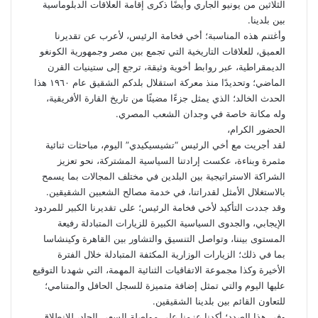
الثلاثين من يونيو الجاري وأيضًا ذكرى إقامة العلاقات الدبلوماسية
بين بلدينا.
وأغتنم هذه المناسبة؛ أخي فخامة الرئيس، لأعرب عن تقديرنا
العميق، للعلاقات التاريخية التي تجمع بين مصر وجمهورية الكونغو
الديمقراطية، عبر روابط أخوية وثيقة، ترجع إلى ستينيات القرن
الماضي؛ وتحديدًا منذ معركة استقلال بلدكم الشقيق عام ١٩٦٠ هذا
الحدث الخالد؛ الذي يمثل جزءًا مضيئًا من تاريخ القارة الأفريقية،
وله مكانة خاصة في وجدان الشعب المصري.
الحضور الكرام،
لقد أجريت مع أخي الرئيس “تشيسيكيدي” اليوم، مباحثات ثنائية
مثمرة وبناءة، عكست إرادتنا السياسية المشتركة، نحو تعزيز
الشراكة الاستراتيجية بين البلدين في مختلف المجالات بما يسمح
بالاستغلال الأمثل لقدراتنا، في خدمة مصالح الشعبين الشقيقين.
وقد جددت التأكيد لأخي فخامة الرئيس؛ على تقديرنا الكبير للمردود
الإيجابي، والجدوى السياسية الكبيرة للزيارات المتبادلة رفيعة
المستوى بيننا، وتواصل التنسيق والتشاور بين القاهرة وكينشاسا
بما في ذلك؛ الزيارات الوزارية المكثفة المتبادلة خلال الفترة
الأخيرة وكذا مجموعة الاتفاقيات الثنائية المهمة، التي شهدنا التوقيع
عليها اليوم والتي تمثل إضافة متميزة للسجل الحافل والمتنامي؛
للتعاون القائم بين بلدينا الشقيقين.
وفى هذا الصدد؛ أكدنا عزمنا على مواصلة السعي الجاد، للانطلاق