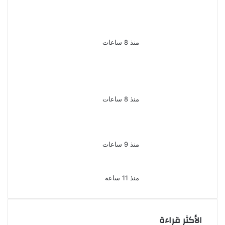
شاب لاتهامه بقتل والده
وإصابة والدته وشقيقه في
الإسكندرية
منذ 8 ساعات
إحالة أوراق المذيعة سارة
خليفة و12 متهمًا آخرين إلى
المفتى فى قضية المخدرات
الكبرى
منذ 8 ساعات
ضبط 3 أفدنة مزروعة مخدرات
بقيمة 1.4 مليار جنيه فى
الإسماعيلية
منذ 9 ساعات
ضبط 7 متهمين بتهمة حجب
السجائر المهربة تمهيدًا لبيعها
منذ 11 ساعة
الأكثر قراءة