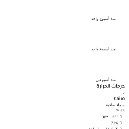
السمسرة دون ترخيص أو التسجيل
القانوني
منذ أسبوع واحد
قرار جمهوري بالإفراج عن عدد من
السجناء وفق ضوابط قانونية
منذ أسبوع واحد
الأرصاد تكشف موعد تراجع الحرارة
بعد الارتفاع المؤقت
منذ أسبوعين
درجات الحرارة
Cairo
سماء صافية
℃
25
38º - 25º
73%