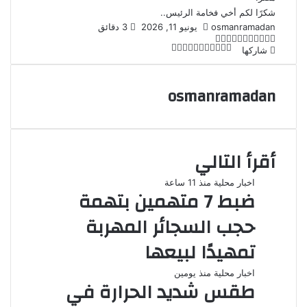
شكرًا لكم أخي فخامة الرئيس..
أرسل
osmanramadan
يونيو 11, 2026
3 دقائق
‫X
لاين
ڤايبر
تيلقرام
لينكدإن
واتساب
‫Pocket
بريدا
فيسبوك
بينتيريست
‫X
طباعة
لينكدإن
مشاركة
‫Pocket
فيسبوك
بينتيريست
Odnoklassniki
شاركها
إلكترونيا
عبر
البريد
osmanramadan
أقرأ التالي
اخبار محلية
منذ 11 ساعة
ضبط 7 متهمين بتهمة
حجب السجائر المهربة
تمهيدًا لبيعها
اخبار محلية
منذ يومين
طقس شديد الحرارة في