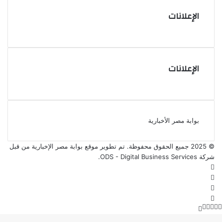
الإعلانات
الإعلانات
بوابة مصر الأخبارية
© 2025 جميع الحقوق محفوظة. تم تطوير موقع بوابة مصر الإخبارية من قبل
شركة ODS - Digital Business Services
.
فيسبوك
‫X
‫YouTube
انستقرام
‫X
زر
ڤايبر
تيلقرام
واتساب
فيسبوك
الذهاب